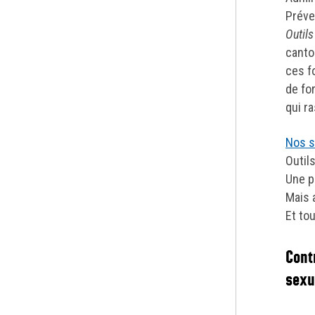
Préve
Outils
canto
ces fo
de fo
qui r
Nos 
Outils
Une p
Mais 
Et to
Cont
sexu