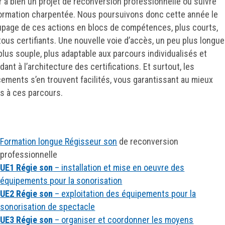
 à bien un projet de reconversion professionnelle ou suivre
ormation charpentée. Nous poursuivons donc cette année le
page de ces actions en blocs de compétences, plus courts,
tous certifiants. Une nouvelle voie d’accès, un peu plus longue
plus souple, plus adaptable aux parcours individualisés et
ant à l’architecture des certifications. Et surtout, les
cements s’en trouvent facilités, vous garantissant au mieux
ès à ces parcours.
Formation longue Régisseur son
de reconversion
professionnelle
UE1 Régie son
– installation et mise en oeuvre des
équipements pour la sonorisation
UE2 Régie son
– exploitation des équipements pour la
sonorisation de spectacle
UE3 Régie son
– organiser et coordonner les moyens