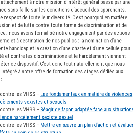
 attachement à notre mission d’intérêt général passe par une
ance sans faille sur les conditions d’accueil des apprenants,
le respect de toute leur diversité. C’est pourquoi en matière
lusion et de lutte contre toute forme de discrimination et de
nce, nous avons formalisé notre engagement par des actions
terne et à destination de nos publics : la nomination d’une
ente handicap et la création d’une charte et d’une cellule pour
lité et contre les discriminations et le harcèlement viennent
éter ce dispositif. C’est donc tout naturellement que nous
 intégré à notre offre de formation des stages dédiés aux
:
 contre les VHSS –
Les fondamentaux en matière de violences
rcèlements sexistes et sexuels
 contre les VHSS –
Réagir de façon adaptée face aux situation
olence harcèlement sexiste sexuel
 contre les VHSS –
Mettre en œuvre un plan d’action et évalue
ffets au sein de sa structure