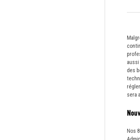
Malgré
conti
profe
aussi
des b
techn
régle
sera a
Nouv
Nos 8
Admin