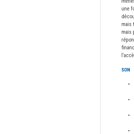
mener
une f
décou
mais 
mais 
répond
finan
l’acc
SON