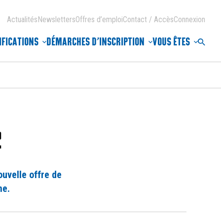
Actualités
Newsletters
Offres d’emploi
Contact / Accès
Connexion
IFICATIONS
DÉMARCHES D’INSCRIPTION
VOUS ÊTES
Reche
2
ouvelle offre de
me.