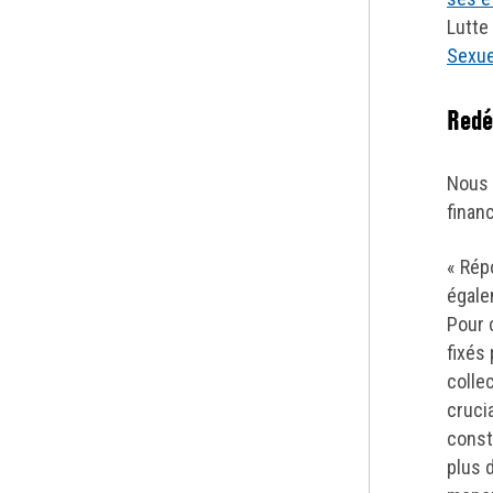
Lutte
Sexue
Redé
Nous 
finan
« Rép
égale
Pour 
fixés
collec
cruci
const
plus d