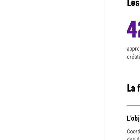
Les
4
appre
créat
La 
L’ob
Coord
des é