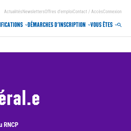
Actualités
Newsletters
Offres d’emploi
Contact / Accès
Connexion
IFICATIONS
DÉMARCHES D’INSCRIPTION
VOUS ÊTES
Reche
éral.e
 au RNCP