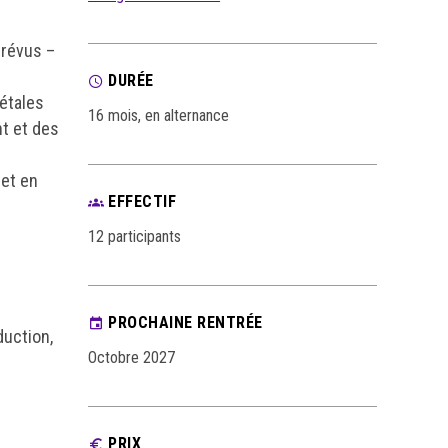
prévus –
DURÉE
iétales
16 mois, en alternance
t et des
jet en
EFFECTIF
12 participants
PROCHAINE RENTRÉE
duction,
Octobre 2027
PRIX