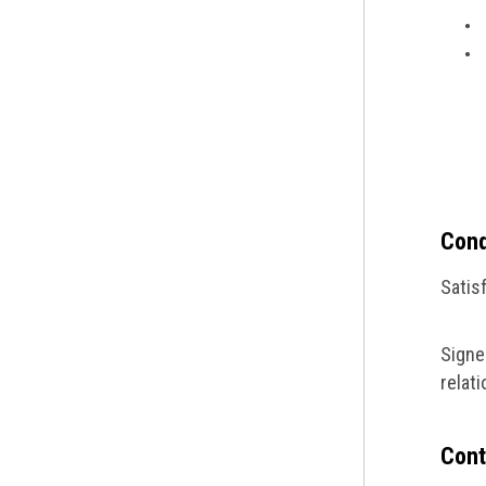
Cond
Satis
Signe
relati
Cont