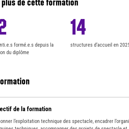
 plus de cette formation
2
14
nti.e.s formé.e.s depuis la
structures d’accueil en 202
ion du diplôme
formation
jectif de la formation
onner l’exploitation technique des spectacle, encadrer l’organ
quipes techniques, accompagner des projets de spectacle et