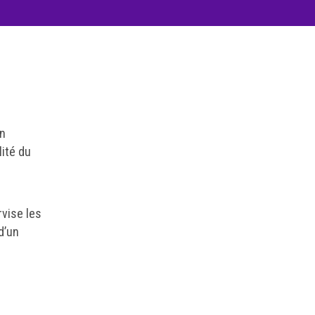
en
lité du
rvise les
d’un