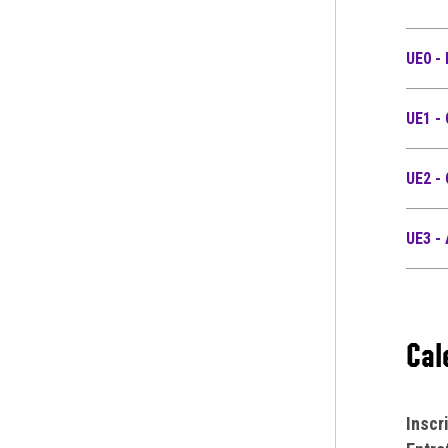
UE0 -
UE1 -
UE2 -
UE3 -
Cal
Inscr