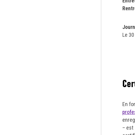
Entre
Rentr
Journ
Le 30
Cer
En fo
profe
enreg
– est