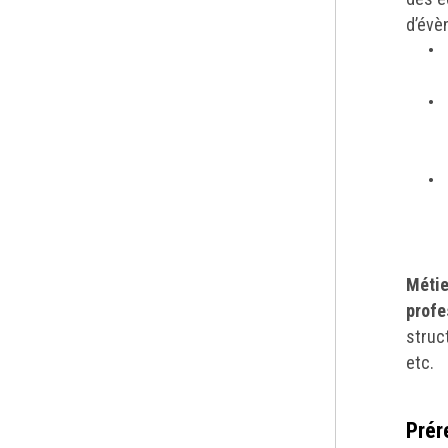
d’évè
Métie
profe
struc
etc.
Prér