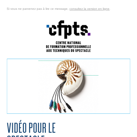
Si vous ne parvenez pas
à lire ce message,
consultez la version en ligne
.