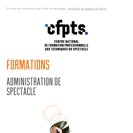
Si vous ne parvenez pas
à lire ce message,
consultez la version en ligne
.