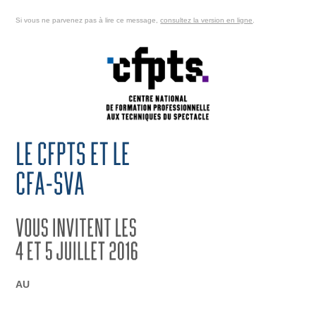
Si vous ne parvenez pas
à lire ce message,
consultez la version en ligne
.
AU