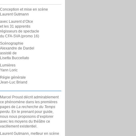
Conception et mise en scène
Laurent Gutmann
avec Laurent d’Olce
et les 31 apprentis
régisseurs de spectacle
du CFA-SVA (promo 16)
Scénographie
Alexandre de Dardel
assisté de
Lisetta Buccellato
Lumières
Yann Loric
Régie générale
Jean-Luc Briand
Marcel Proust décrit admirablement
ce phénomène dans les premières
pages de
La recherche du Temps
perdu
. En le prenant pour guide,
nous nous proposons d’explorer
avec les moyens du théâtre ce
vacillement existentiel.
Laurent Gutmann, metteur en scène