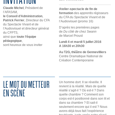
Claude Michel
, Président de
Atelier-spectacle de fin de
l’AFASAM,
formation
des apprentis régisseurs
le Conseil d’Administration
,
du CFA du Spectacle Vivant et de
Patrick Ferrier
, Directeur du CFA
l’Audiovisuel (promo 16)
du Spectacle Vivant et de
D’après les premières pages
l’Audiovisuel et directeur général
de
Du côté de chez Swann
du CFPTS,
de Marcel Proust
ainsi que
toute l’équipe
pédagogique
,
Lundi 4 et mardi 5 juillet 2016
sont heureux de vous inviter
A 16h30 et 20h30
Au T2G, théâtre de Gennevilliers
Centre Dramatique National de
Création Contemporaine
Un homme dort. Il se réveille. Il
revient à la réalité. Mais de quelle
réalité s’agit-il ? Où est-il ? Dans
quelle chambre ? Comment son
corps est-il positionné dans son lit et
dans sa chambre ? Et sait-il
seulement encore qui il est ? Nous
avons déjà tous fait l’expérience