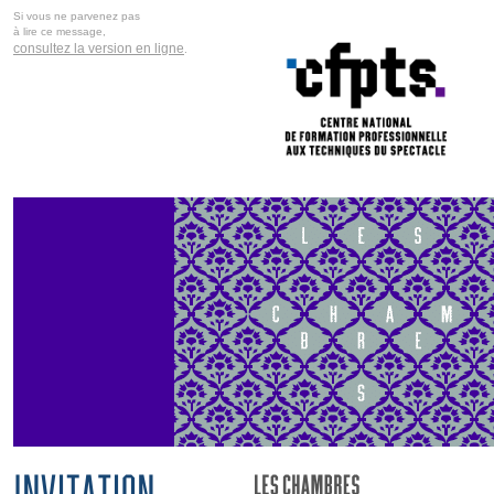
Si vous ne parvenez pas
à lire ce message,
consultez la version en ligne
.