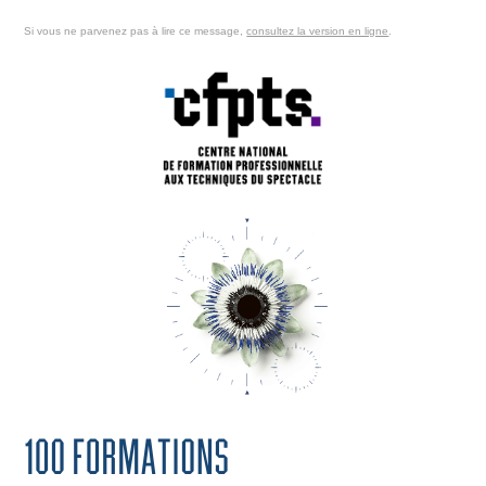
Si vous ne parvenez pas
à lire ce message,
consultez la version en ligne
.