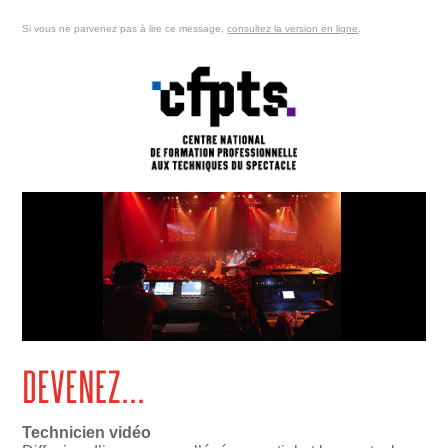
Si vous ne parvenez pas
à lire ce message,
consultez la version en ligne
.
Technicien vidéo