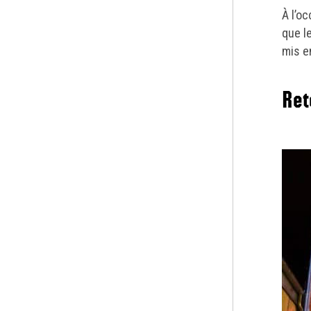
À l’o
que l
mis e
Ret