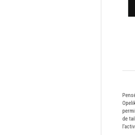
Pensé
Opeli
permi
de tai
l’act