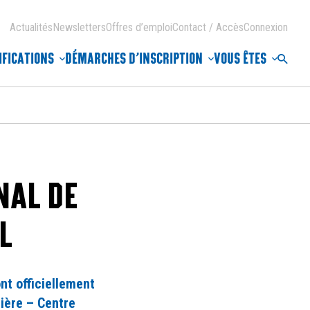
Actualités
Newsletters
Offres d’emploi
Contact / Accès
Connexion
IFICATIONS
DÉMARCHES D’INSCRIPTION
VOUS ÊTES
Reche
NAL DE
L
nt officiellement
lière – Centre