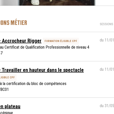
ONS MÉTIER
SESSIONS
– Accrocheur Rigger
du 11/0
FORMATION ÉLIGIBLE CPF
au Certificat de Qualification Professionnelle de niveau 4
47
 Travailler en hauteur dans le spectacle
du 11/0
IGIBLE CPF
à la certification du bloc de compétences
7BC01
en plateau
du 31/0
scénique