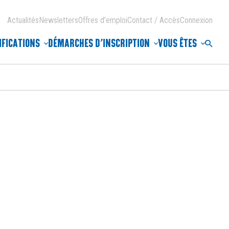
Actualités
Newsletters
Offres d’emploi
Contact / Accès
Connexion
IFICATIONS
DÉMARCHES D’INSCRIPTION
VOUS ÊTES
Reche