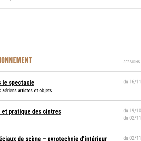
TIONNEMENT
SESSIONS
 le spectacle
du 16/1
aériens artistes et objets
 et pratique des cintres
du 19/1
du 02/1
éciaux de scène – pyrotechnie d’intérieur
du 02/1