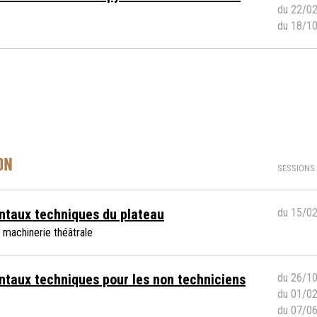
du 22/0
du 18/1
ON
SESSIONS
taux techniques du plateau
du 15/0
la machinerie théâtrale
taux techniques pour les non techniciens
du 26/1
du 01/0
du 07/0