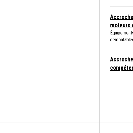
Accroche
moteurs 
Équipements 
démontable
Accroche 
compéte