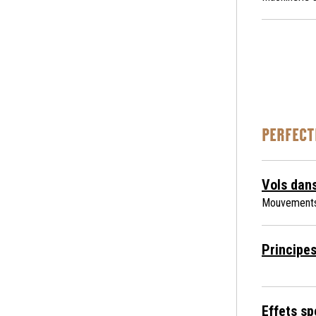
PERFEC
Vols dans
Mouvements 
Principes
Effets sp