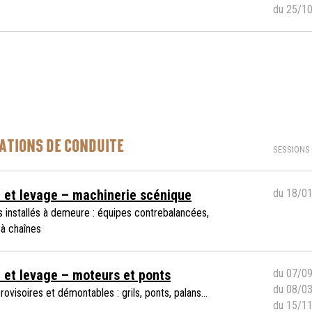
du 25/1
ATIONS DE CONDUITE
SESSIONS
 et levage – machinerie scénique
du 18/0
 installés à demeure : équipes contrebalancées,
 à chaînes
 et levage – moteurs et ponts
du 07/0
du 08/0
rovisoires et démontables : grils, ponts, palans...
du 15/1