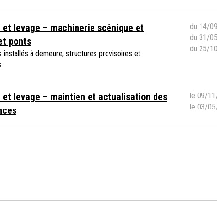
 et levage – machinerie scénique et
du 14/0
du 31/0
et ponts
du 25/1
installés à demeure, structures provisoires et
s
et levage – maintien et actualisation des
le 09/11
le 03/05
nces