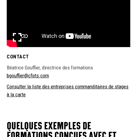
plein écran
CONTACT
Béatrice Gouffier, directrice des formations
bgouffier@cfpts.com
Consulter la liste des entreprises commanditaires de stages
à la carte
QUELQUES EXEMPLES DE
FORMATIONS CONÇUES AVEC ET