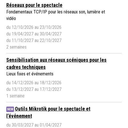
Réseaux pour le spectacle
Fondamentaux TCP/IP pour les réseaux son, lumière et
vidéo
du 12/10/2026 au 23/10/2026
du 19/04/2027 au 30/04/2027
du 11/10/2027 au 22/10/2027
2 semaines
Sensibilisation aux réseaux scéniques pour les
cadres techniques
Lieux fixes et événements
du 14/12/2026 au 18/12/2026
du 13/12/2027 au 17/12/2027
1 semaine
Outils Mikrotik pour le spectacle et
NEW
l’événement
du 30/03/2027 au 01/04/2027