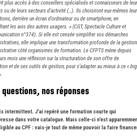
nt plus accès à des conseillers spécialisés et connaisseurs de leu
s ou de leurs secteurs d’activité (…). Ils choisiront eux-mêmes leu
ions, derrière un écran d’ordinateur ou de smartphone, en
tant les avis des autres usagers. » (CGT, Spectacle Culture et
nication n°374). Si elle est censée simplifier vos démarches
stratives, elle implique une transformation profonde de la gestion
istrative côté organismes de formation. Le CFPTS mène depuis
urs mois une réflexion sur la structuration de son offre de
ion et de ses outils de gestion, pour s’adapter au mieux à ce « big
.
 questions, nos réponses
is intermittent. J’ai repéré une formation courte qui
éresse dans votre catalogue. Mais celle-ci n’est apparemme
ligible au CPF : vais-je tout de même pouvoir la faire finance