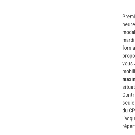
Premi
heure
modal
mardi
format
propo
vous 
mobil
maxi
situa
Contra
seule
du CP
l’acq
réper