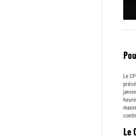
Pou
Le CP
précé
janvie
heure
maxim
conti
Le 