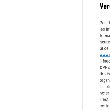
Ver
Pour 
les in
forma
heure
Si ce 
www.m
Il fa
CPF
s
droit
organ
l’appl
noter 
Il es
cette 