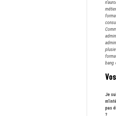
n’auro
métier
format
consul
Commu
admini
admin
plusie
format
bang
»
Vos
Je su
m’int
pas é
?