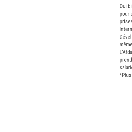
Oui bi
pour 
prises
Inter
Dével
mêmes
L’Afd
prend
salar
*Plus