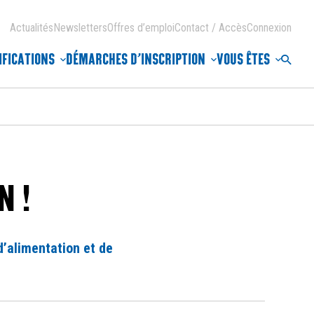
Actualités
Newsletters
Offres d’emploi
Contact / Accès
Connexion
IFICATIONS
DÉMARCHES D’INSCRIPTION
VOUS ÊTES
Reche
N !
d’alimentation et de