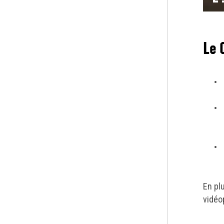
p
Le 
En pl
vidéo