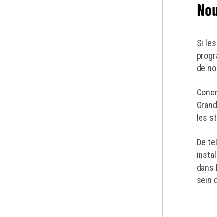
Nou
Si le
progr
de no
Concr
Grand
les s
De te
insta
dans 
sein 