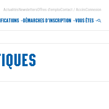
Actualités
Newsletters
Offres d’emploi
Contact / Accès
Connexion
IFICATIONS
DÉMARCHES D’INSCRIPTION
VOUS ÊTES
Reche
TIQUES