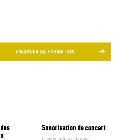
FINANCER SA FORMATION
 des
Sonorisation de concert
en
Façade, retours, mixage