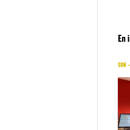
En 
SON –