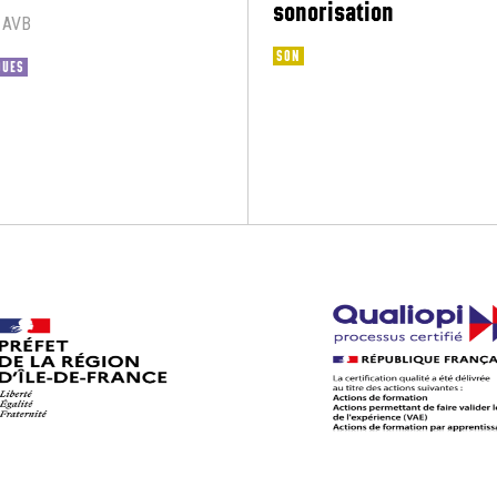
sonorisation
 AVB
SON
QUES