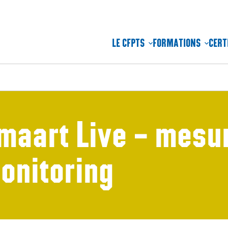
LE CFPTS
FORMATIONS
CERT
maart Live – mesur
onitoring