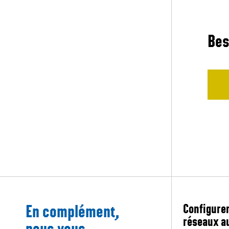
Bes
En complément,
Configurer
réseaux a
nous vous