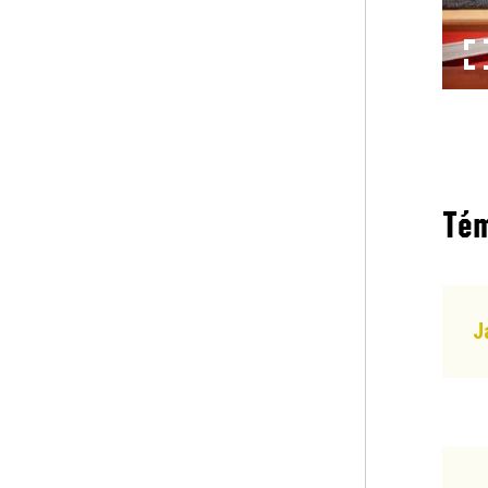
p
Tém
J