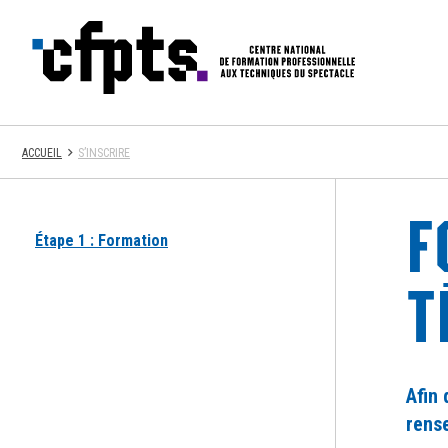
CFPTS
ACCUEIL
S’INSCRIRE
F
Étape 1 : Formation
T
Afin 
rense