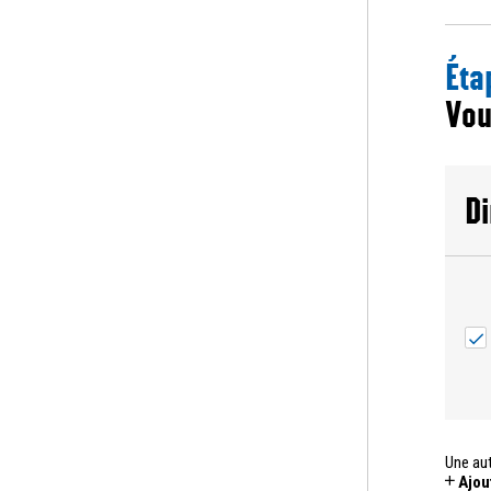
Éta
Vou
Di
Une aut
Ajou