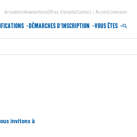
Actualités
Newsletters
Offres d’emploi
Contact / Accès
Connexion
IFICATIONS
DÉMARCHES D’INSCRIPTION
VOUS ÊTES
Reche
ous invitons à