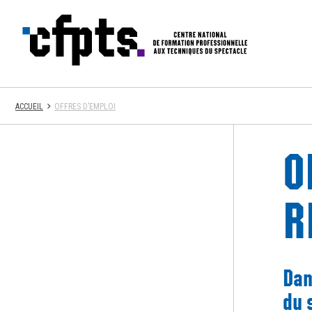
CFPTS
ACCUEIL
OFFRES D’EMPLOI
O
R
Dan
du 