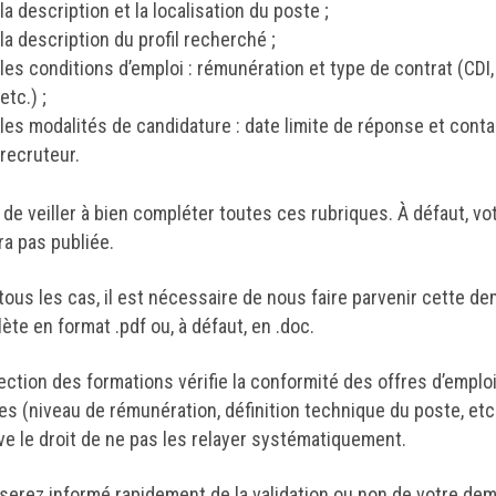
la description et la localisation du poste ;
la description du profil recherché ;
les conditions d’emploi : rémunération et type de contrat (CDI
etc.) ;
les modalités de candidature : date limite de réponse et cont
recruteur.
 de veiller à bien compléter toutes ces rubriques. À défaut, v
ra pas publiée.
tous les cas, il est nécessaire de nous faire parvenir cette d
ète en format .pdf ou, à défaut, en .doc.
rection des formations vérifie la conformité des offres d’emplo
res (niveau de rémunération, définition technique du poste, etc
ve le droit de ne pas les relayer systématiquement.
serez informé rapidement de la validation ou non de votre de