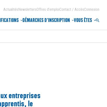
Actualités
Newsletters
Offres d’emploi
Contact / Accès
Connexion
IFICATIONS
DÉMARCHES D’INSCRIPTION
VOUS ÊTES
Reche
aux entreprises
apprentis, le