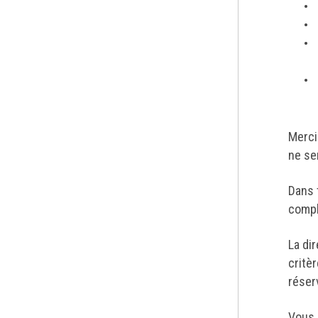
Merci
ne se
Dans 
compl
La di
critè
réser
Vous 