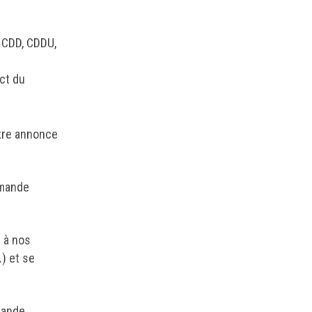
, CDD, CDDU,
act du
otre annonce
emande
i à nos
.) et se
mande.