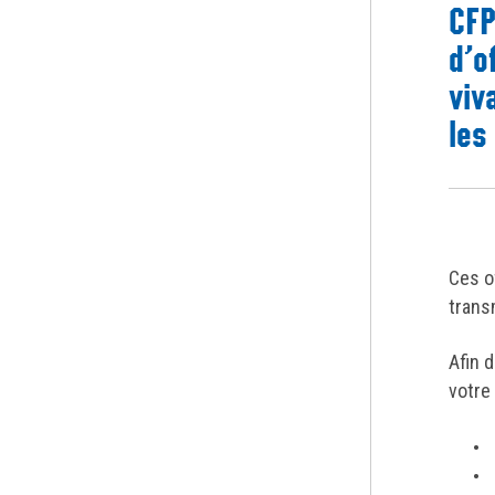
CFP
d’o
viv
les
Ces o
trans
Afin 
votre