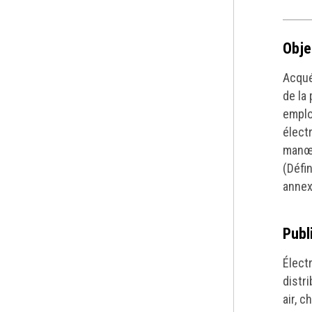
Obje
Acqué
de la
emplo
élect
manœu
(Défi
annex
Publ
Élect
distr
air, c