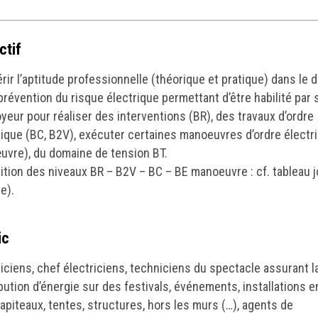
ctif
rir l’aptitude professionnelle (théorique et pratique) dans le
 prévention du risque électrique permettant d’être habilité par 
yeur pour réaliser des interventions (BR), des travaux d’ordre
rique (BC, B2V), exécuter certaines manoeuvres d’ordre électr
vre), du domaine de tension BT.
nition des niveaux BR – B2V – BC – BE manoeuvre : cf. tableau j
e).
ic
riciens, chef électriciens, techniciens du spectacle assurant l
ibution d’énergie sur des festivals, événements, installations e
hapiteaux, tentes, structures, hors les murs (…), agents de