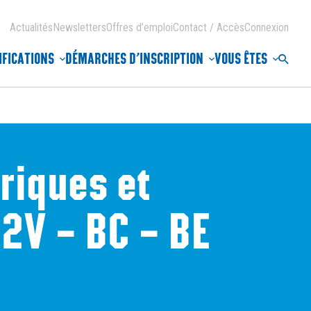
Actualités
Newsletters
Offres d’emploi
Contact / Accès
Connexion
IFICATIONS
DÉMARCHES D’INSCRIPTION
VOUS ÊTES
Reche
riques et
B2V – BC – BE