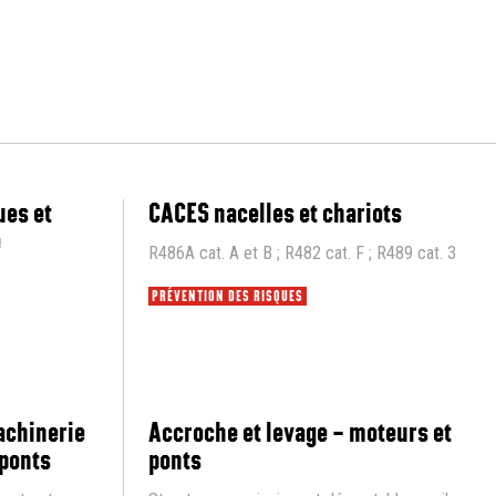
ues et
CACES nacelles et chariots
e
R486A cat. A et B ; R482 cat. F ; R489 cat. 3
PRÉVENTION DES RISQUES
achinerie
Accroche et levage – moteurs et
 ponts
ponts