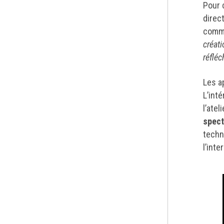
Pour 
direc
comme
créati
réfléc
Les ap
L’int
l’ateli
spect
techn
l’int