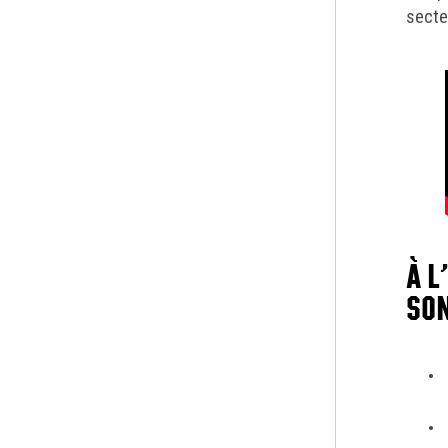
secte
À L
SON