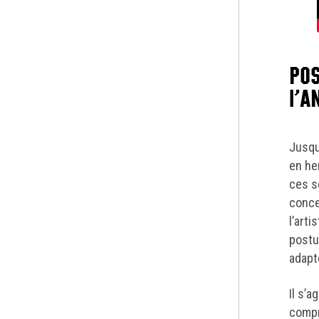
POS
l’A
Jusqu
en he
ces s
conce
l’arti
postu
adapt
Il s’
compr