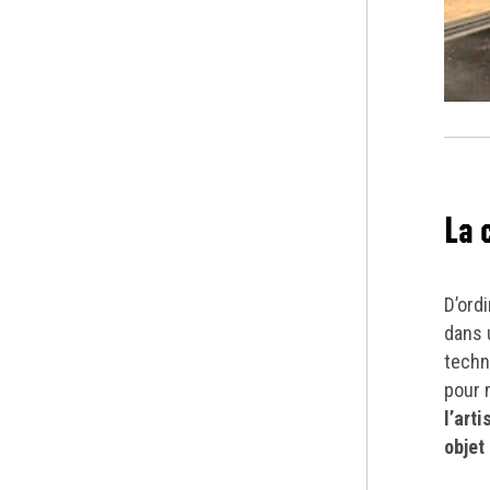
La 
D’ord
dans 
techni
pour 
l’art
objet