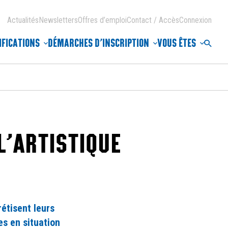
Actualités
Newsletters
Offres d’emploi
Contact / Accès
Connexion
IFICATIONS
DÉMARCHES D’INSCRIPTION
VOUS ÊTES
Reche
L’ARTISTIQUE
étisent leurs
s en situation