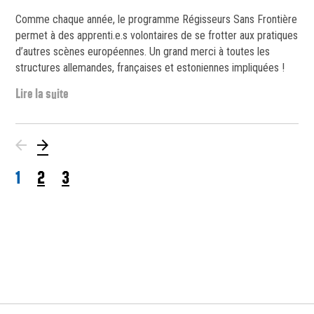
Comme chaque année, le programme Régisseurs Sans Frontière
permet à des apprenti.e.s volontaires de se frotter aux pratiques
d’autres scènes européennes. Un grand merci à toutes les
structures allemandes, françaises et estoniennes impliquées !
Lire la suite
Page précédente
Page suivante
1
2
3