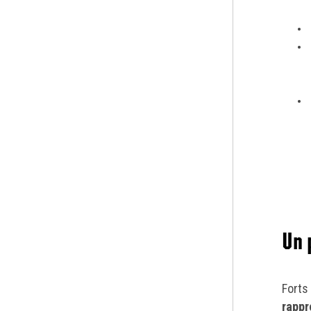
Un 
Forts
rappr