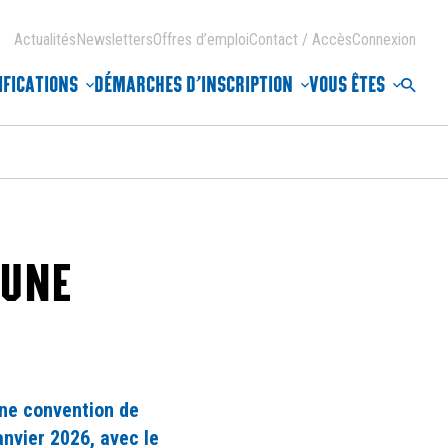
Actualités
Newsletters
Offres d’emploi
Contact / Accès
Connexion
IFICATIONS
DÉMARCHES D’INSCRIPTION
VOUS ÊTES
Reche
’UNE
ne convention de
anvier 2026, avec le