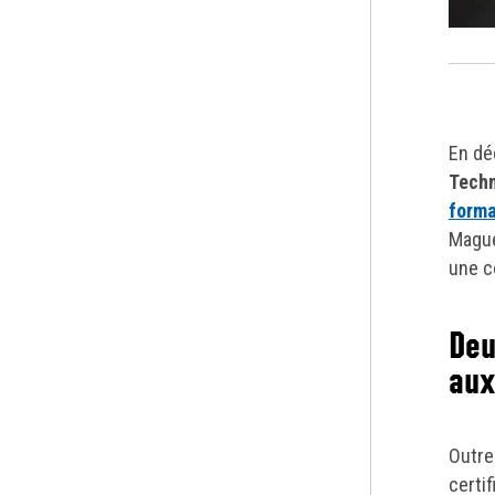
En dé
Techn
forma
Mague
une c
Deu
aux
Outre 
certi