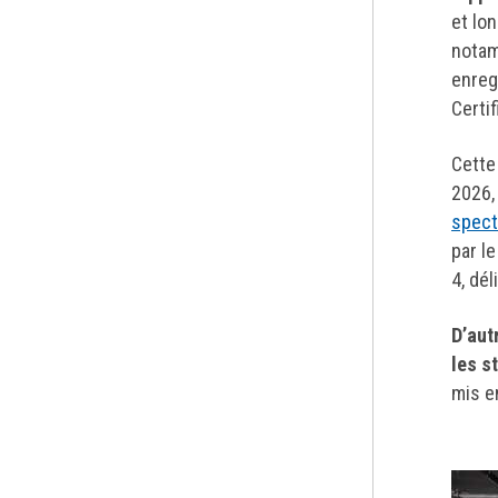
et lo
notam
enreg
Certi
Cette
2026,
spect
par l
4, dél
D’aut
les s
mis e