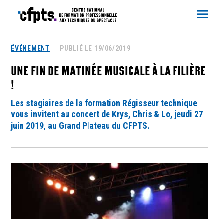
CFPTS
ÉVÉNEMENT
PUBLIÉ LE 19/06/2019
UNE FIN DE MATINÉE MUSICALE À LA FILIÈRE
!
Les stagiaires de la formation Régisseur technique
vous invitent au concert de Krys, Chris & Lo, jeudi 27
juin 2019, au Grand Plateau du CFPTS.