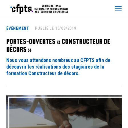
CFPTS
ÉVÉNEMENT
PUBLIÉ LE 15/03/2019
PORTES-OUVERTES « CONSTRUCTEUR DE
DÉCORS »
Nous vous attendons nombreux au CFPTS afin de
découvrir les réalisations des stagiaires de la
formation Constructeur de décors.