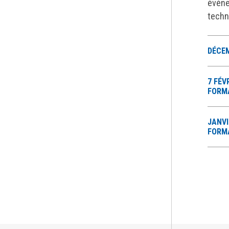
événe
techn
DÉCEM
7 FÉV
FORM
JANVI
FORMA