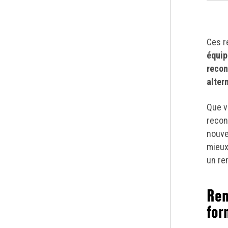
Ces r
équip
recon
alter
Que v
recon
nouve
mieux
un re
Ren
for