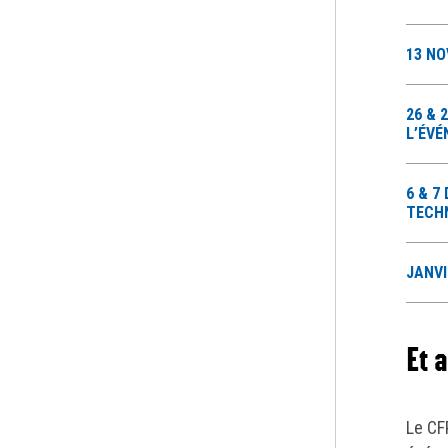
13 NO
26 & 
L’ÉV
6 & 7
TECH
JANVI
Et 
Le CF