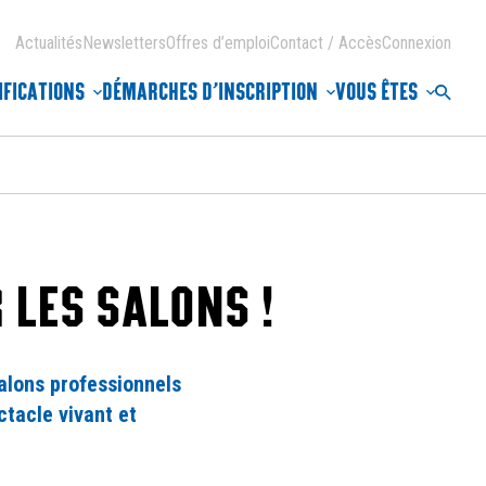
Actualités
Newsletters
Offres d’emploi
Contact / Accès
Connexion
IFICATIONS
DÉMARCHES D’INSCRIPTION
VOUS ÊTES
Reche
 LES SALONS !
alons professionnels
tacle vivant et