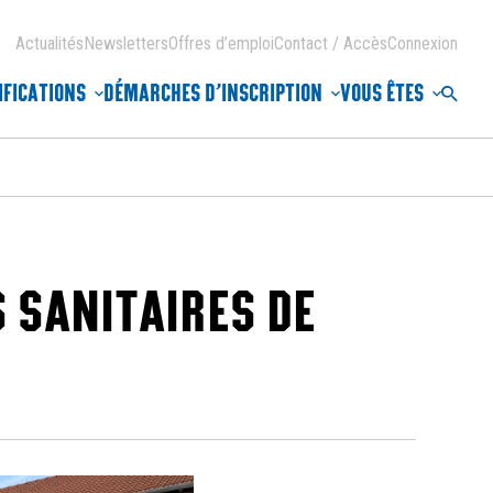
Actualités
Newsletters
Offres d’emploi
Contact / Accès
Connexion
IFICATIONS
DÉMARCHES D’INSCRIPTION
VOUS ÊTES
Reche
 SANITAIRES DE