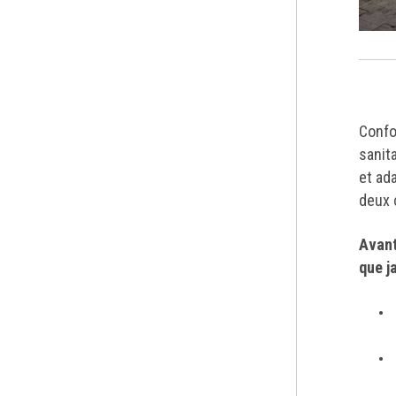
Confo
sanit
et ad
deux 
Avant
que j