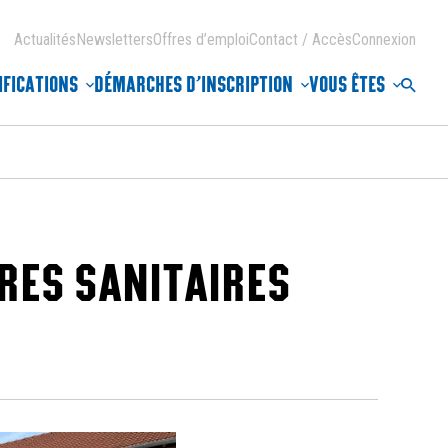
Actualités
Newsletters
Offres d’emploi
Contact / Accès
Connexion
IFICATIONS
DÉMARCHES D’INSCRIPTION
VOUS ÊTES
Reche
RES SANITAIRES