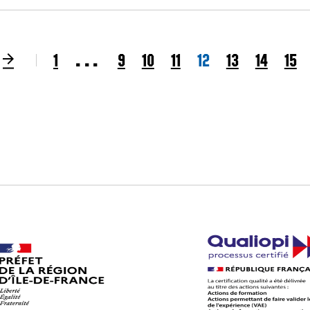
...
ge précédente
Page suivante
1
9
10
11
12
13
14
15