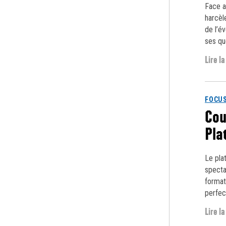
Face a
harcèl
de l’é
ses qu
Lire la
FOCUS
Cou
Pla
Le pla
specta
format
perfec
Lire la