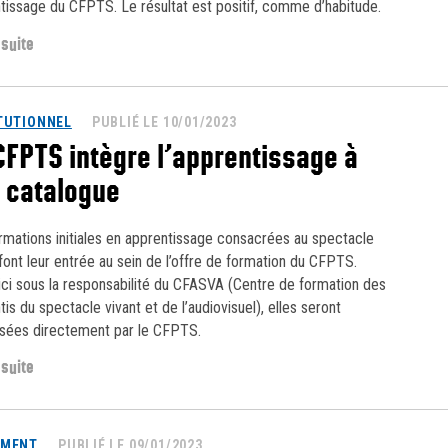
tissage du CFPTS. Le résultat est positif, comme d’habitude.
 suite
TUTIONNEL
PUBLIÉ LE 10/01/2023
CFPTS intègre l’apprentissage à
 catalogue
rmations initiales en apprentissage consacrées au spectacle
 font leur entrée au sein de l’offre de formation du CFPTS.
ici sous la responsabilité du CFASVA (Centre de formation des
is du spectacle vivant et de l’audiovisuel), elles seront
sées directement par le CFPTS.
 suite
EMENT
PUBLIÉ LE 09/01/2023