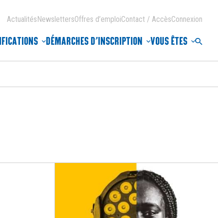
Actualités
Newsletters
Offres d’emploi
Contact / Accès
Connexion
IFICATIONS
DÉMARCHES D’INSCRIPTION
VOUS ÊTES
Reche