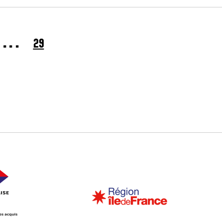
...
29