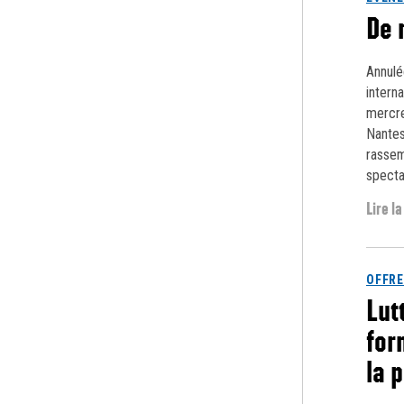
De 
Annulé
intern
mercre
Nantes
rassem
specta
Lire la
OFFRE
Lut
for
la 