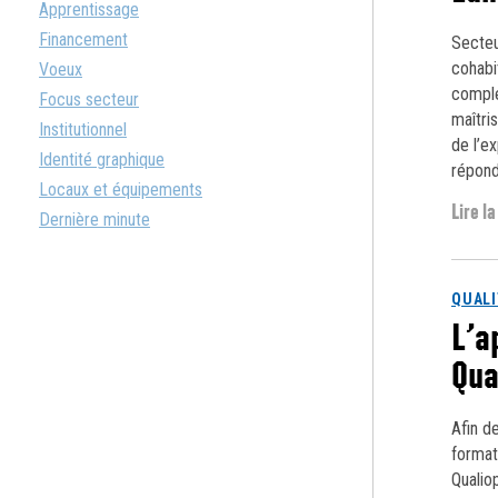
Apprentissage
Financement
Secteu
cohabi
Voeux
comple
Focus secteur
maîtris
Institutionnel
de l’e
Identité graphique
répond
Locaux et équipements
Lire la
Dernière minute
QUALI
L’a
Qua
Afin d
formati
Qualio