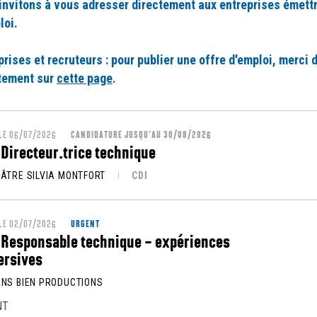
invitons à vous adresser directement aux entreprises émett
loi.
prises et recruteurs : pour publier une offre d'emploi, merci 
tement sur
cette page
.
 LE 06/07/2026
CANDIDATURE JUSQU’AU 30/08/2026
 Directeur.trice technique
ÉÂTRE SILVIA MONTFORT
CDI
 LE 02/07/2026
URGENT
 Responsable technique – expériences
rsives
ENS BIEN PRODUCTIONS
NT