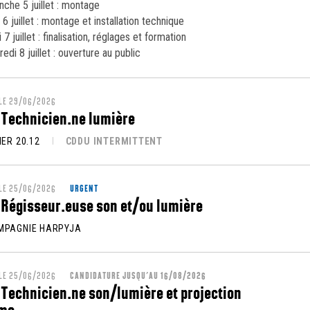
nche 5 juillet : montage
 6 juillet : montage et installation technique
 7 juillet : finalisation, réglages et formation
edi 8 juillet : ouverture au public
 LE 29/06/2026
 Technicien.ne lumière
IER 20.12
CDDU INTERMITTENT
 LE 25/06/2026
URGENT
 Régisseur.euse son et/ou lumière
MPAGNIE HARPYJA
 LE 25/06/2026
CANDIDATURE JUSQU’AU 16/08/2026
 Technicien.ne son/lumière et projection
ma