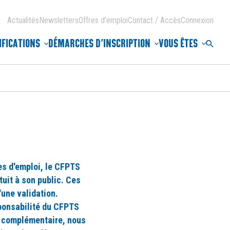
Actualités
Newsletters
Offres d’emploi
Contact / Accès
Connexion
IFICATIONS
DÉMARCHES D’INSCRIPTION
VOUS ÊTES
Reche
res d'emploi, le CFPTS
uit à son public. Ces
'une validation.
sponsabilité du CFPTS
t complémentaire, nous