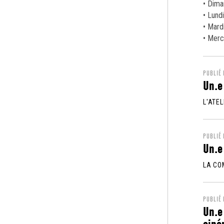
• Dima
• Lundi
• Mardi
• Mercr
PUBLIÉ
Un.e
L'ATEL
PUBLIÉ
Un.e
LA CO
PUBLIÉ
Un.e
ciné