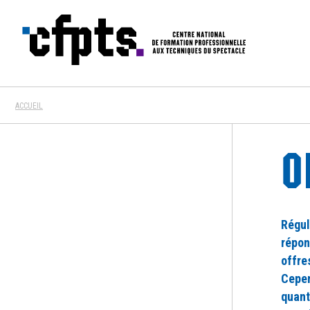
CFPTS
ACCUEIL
O
Régul
répon
offre
Cepen
quant