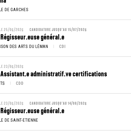
LLE DE GARCHES
 LE 25/06/2026
CANDIDATURE JUSQU’AU 15/07/2026
 Régisseur.euse général.e
ISON DES ARTS DU LÉMAN
CDI
 LE 23/06/2026
 Assistant.e administratif.ve certifications
PTS
CDD
 LE 23/06/2026
CANDIDATURE JUSQU’AU 14/08/2026
 Régisseur.euse général.e
LE DE SAINT-ETIENNE