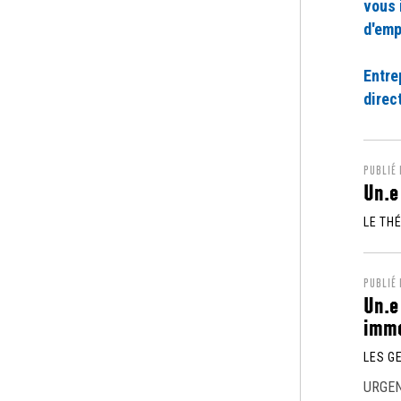
vous 
d'emp
Entre
direc
PUBLIÉ
Un.e
LE TH
PUBLIÉ
Un.e
imme
LES G
URGE