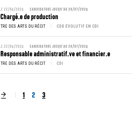
 LE 22/06/2026
CANDIDATURE JUSQU’AU 20/07/2026
 Chargé.e de production
NTRE DES ARTS DU RÉCIT
CDD ÉVOLUTIF EN CDI
 LE 22/06/2026
CANDIDATURE JUSQU’AU 20/07/2026
 Responsable administratif.ve et financier.e
NTRE DES ARTS DU RÉCIT
CDI
ge précédente
Page suivante
1
2
3