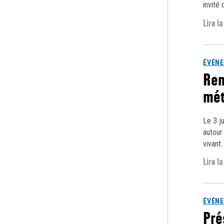
invité 
Lire la
ÉVÉN
Ren
mét
Le 3 j
autour
vivant.
Lire la
ÉVÉN
Pré