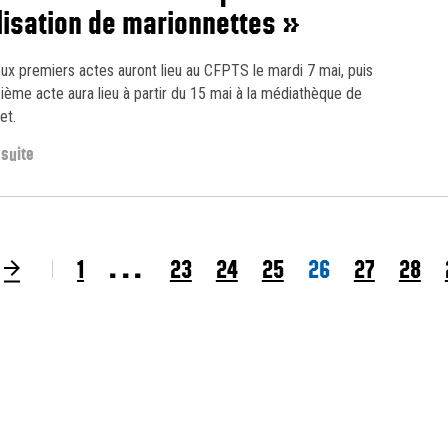
lisation de marionnettes »
ux premiers actes auront lieu au CFPTS le mardi 7 mai, puis
isième acte aura lieu à partir du 15 mai à la médiathèque de
et.
 suite
...
ge précédente
Page suivante
1
23
24
25
26
27
28