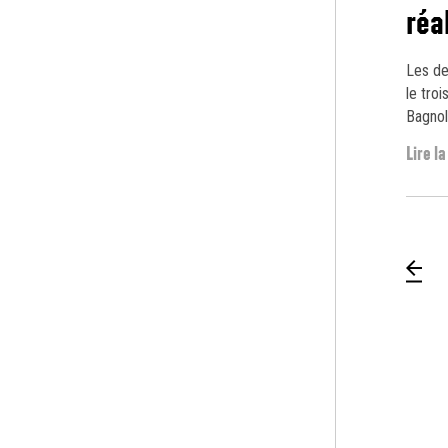
réa
Les de
le tro
Bagnol
Lire la
Pa