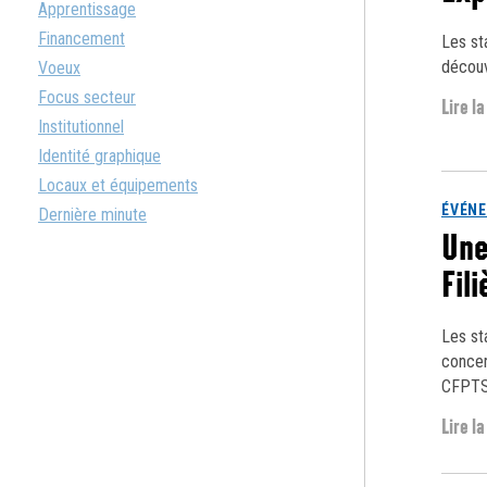
Apprentissage
Financement
Les st
découvr
Voeux
Focus secteur
Lire la
Institutionnel
Identité graphique
Locaux et équipements
ÉVÉN
Dernière minute
Une
Fili
Les st
concer
CFPTS
Lire la