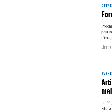
OFFRE
For
Procha
pour n
d'imag
Lire la
ÉVÉN
Art
mai
Le 20 
Filièr