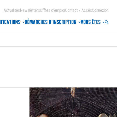
Actualités
Newsletters
Offres d’emploi
Contact / Accès
Connexion
IFICATIONS
DÉMARCHES D’INSCRIPTION
VOUS ÊTES
Reche