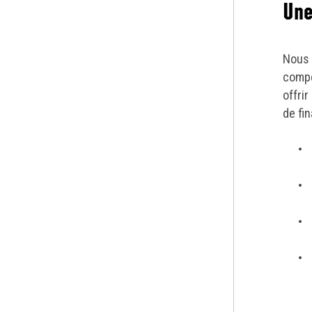
Une
Nous 
compé
offri
de fi