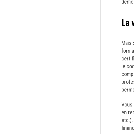
démon
La 
Mais 
forma
certi
le co
compé
profe
perme
Vous 
en rec
etc.)
finan