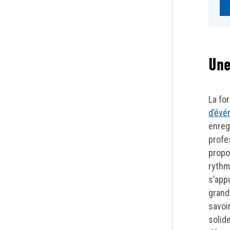
Une
La fo
d’évé
enreg
profe
propo
rythm
s’app
grand
savoi
solid