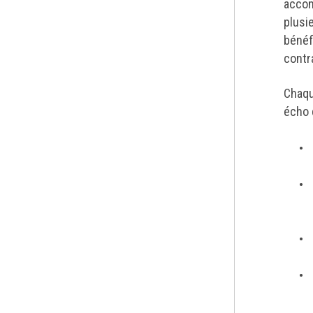
accom
plusi
bénéf
contr
Chaqu
écho 