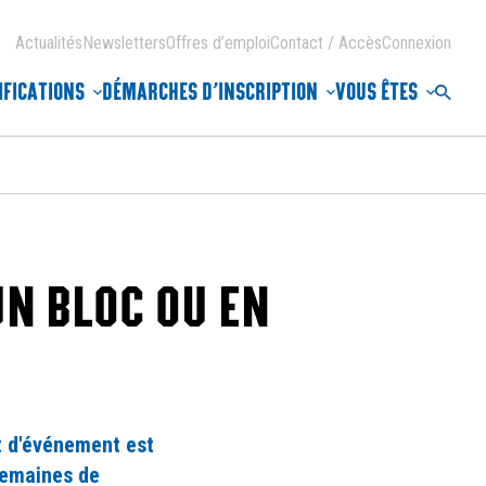
Actualités
Newsletters
Offres d’emploi
Contact / Accès
Connexion
IFICATIONS
DÉMARCHES D’INSCRIPTION
VOUS ÊTES
Reche
UN BLOC OU EN
t d'événement est
semaines de